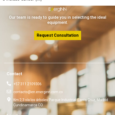
Our team is ready to guide you in selecting the ideal
equipment.
Request Consultation
Contact
+57 311 2109306
contacto@en.energinn.com.co
Km 2,3 vía los árboles Parque Industrial Santa Cruz, Madrid
Cundinamarca CO